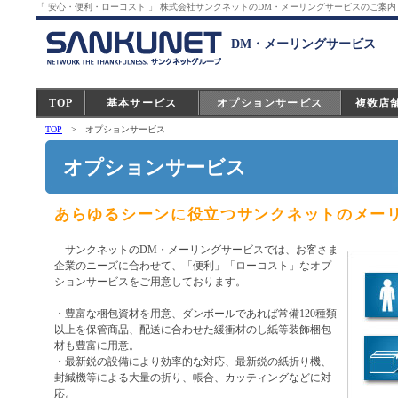
「 安心・便利・ローコスト 」 株式会社サンクネットのDM・メーリングサービスのご案内
DM・メーリングサービス
TOP
基本サービス
オプションサービス
複数店
TOP
> オプションサービス
オプションサービス
あらゆるシーンに役立つサンクネットのメー
サンクネットのDM・メーリングサービスでは、お客さま
企業のニーズに合わせて、「便利」「ローコスト」なオプ
ションサービスをご用意しております。
・豊富な梱包資材を用意、ダンボールであれば常備120種類
以上を保管商品、配送に合わせた緩衝材のし紙等装飾梱包
材も豊富に用意。
・最新鋭の設備により効率的な対応、最新鋭の紙折り機、
封緘機等による大量の折り、帳合、カッティングなどに対
応。