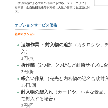
・物流機器による大量の作業にも対応、フォークリフト、
結束機、全自動梱包機等を完備し大量の作業にも迅速に対
応。
オプションサービス価格
基本オプション
追加作業 ・封入物の追加
（カタログや、
入）
3円/点
折作業
（2つ折、3つ折など封筒サイズに
2円/折
帳合い作業
（宛先と内容物の記名合致封
15円/回
封入物の袋入れ
（カードや、小さな景品、
て封入する場合）
3円/回