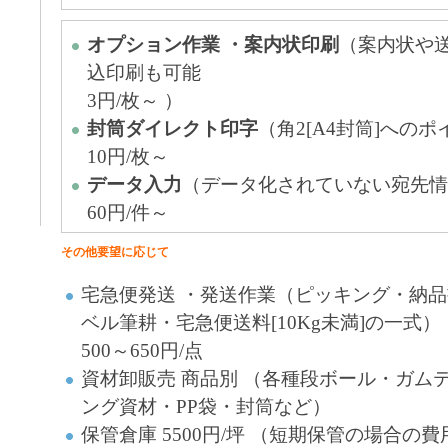
オプション作業 ・案内状印刷
（案内状や
込印刷も可能
3円/枚～ ）
封筒ダイレクト印字
（角2[A4封筒]への
10円/枚～
データ入力
（データ化されていない宛先情
60円/件～
その他要望に応じて
宅急便発送 ・発送作業（ピッキング・納品
ベル筆耕・宅急便送料[10Kg未満]の一式）
500～650円/点
資材卸販売 商品別 （各種段ボール・ガム
ング資材・PP袋・封筒など）
保管倉庫 5500円/坪 （短期保管の場合